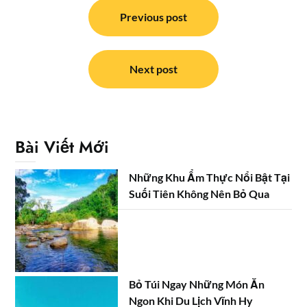
Điều
hướng
Previous post
bài
viết
Next post
Bài Viết Mới
Những Khu Ẩm Thực Nổi Bật Tại
Suối Tiên Không Nên Bỏ Qua
Bỏ Túi Ngay Những Món Ăn
Ngon Khi Du Lịch Vĩnh Hy