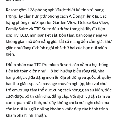
Resort gồm 126 phòng nghỉ được thiết kế tinh tế, sang
trọng, lấy cảm hứng từ phong cách Á Đông hiện đại. Các
hạng phòng như Superior Garden View, Deluxe Sea View,
Family Suite và TTC Suite đều được trang bị đầy đủ tiện
ích: Tivi LCD, minibar, két sắt, bồn tắm, ban công riêng và
không gian mở đón nắng gió. Tất cả mang đến cảm giác thư
giãn như đang ở chính ngôi nhà thứ hai của bạn nơi miền
biển.
Điểm nhấn của TTC Premium Resort còn nằm ở hệ thống
tiện ích toàn diện như: Hồ bơi hướng biển rộng rãi, nhà
hàng phục vụ đa dạng món ăn địa phương và quốc tế, quầy
bar thư giãn, spa và massage chuyên nghiệp, khu vui chơi
trẻ em, trung tâm thể dục, cùng các không gian sự kiện, tiệc
cưới được bố trí chỉn chu, đẳng cấp. Với dịch vụ tận tâm và
cảnh quan hữu tình, nơi đây không chỉ là nơi nghỉ chân mà
còn là nơi lưu giữ những khoảnh khắc đẹp của hành trình
khám phá Ninh Thuận.