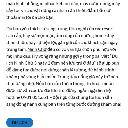
màn hình phẳng, minibar, két an toàn, máy nước nóng, máy
sấy tóc và các vật dụng cá nhân cần thiết, đảm bảo sự
thoải mái tối đa cho bạn.
Dù bạn yêu thích sự sang trọng, tiện nghi của các resort
cao cấp, hay sự mộc mạc, ấm cúng của những homestay
thân thiện, hay sự tiện lợi, gần gũi của các khách sạn ngay
trung tâm,
Ninh Chữ
đều có vô vàn lựa chọn phù hợp với
mọi nhu cầu. Hy vọng rằng những gợi ý trong bài viết “Du
lịch Ninh Chữ 3 ngày 2 đêm nên lưu trú ở đâu” sẽ giúp bạn
dễ dàng tìm được nơi dừng chân lý tưởng, để hành trình
khám phá vùng biển miền Trung đầy nắng gió này trở nên
thật đáng nhớ. Nếu bạn cần thêm thông tin hoặc muốn
được tư vấn các ưu đãi lưu trú, đừng ngần ngại liên hệ
hotline 0981.851.651 – đội ngũ của chúng tôi luôn sẵn
sàng đồng hành cùng bạn trên từng bước đường khám phá!
DU LỊCH