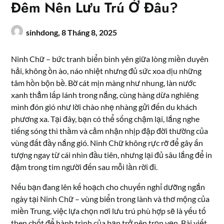
Đêm Nên Lưu Trú Ở Đâu?
sinhdong,
8 Tháng 8, 2025
Ninh Chữ – bức tranh biển bình yên giữa lòng miền duyên
hải, không ồn ào, náo nhiệt nhưng đủ sức xoa dịu những
tâm hồn bộn bề. Bờ cát mịn màng như nhung, làn nước
xanh thẳm lấp lánh trong nắng, cùng hàng dừa nghiêng
mình đón gió như lời chào nhẹ nhàng gửi đến du khách
phương xa. Tại đây, bạn có thể sống chậm lại, lắng nghe
tiếng sóng thì thầm và cảm nhận nhịp đập đời thường của
vùng đất đầy nắng gió. Ninh Chữ không rực rỡ để gây ấn
tượng ngay từ cái nhìn đầu tiên, nhưng lại đủ sâu lắng để in
đậm trong tim người đến sau mỗi lần rời đi.
Nếu bạn đang lên kế hoạch cho chuyến nghỉ dưỡng ngắn
ngày tại Ninh Chữ – vùng biển trong lành và thơ mộng của
miền Trung, việc lựa chọn nơi lưu trú phù hợp sẽ là yếu tố
then chốt để hành trình của bạn trở nên trọn vẹn. Bài viết