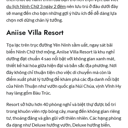
du lịch Ninh Chữ 3 ngày 2 đêm
nên lưu trú ở đâu dưới đây
sẽ mang đến cho bạn những gợi ý hữu ích để dễ dàng lựa
chọn nơi dừng chân lý tưởng.
Aniise Villa Resort
Tọa lạc trên trục đường Yên Ninh sầm uất, ngay sát bãi
biển Ninh Chữ thơ mộng, Aniise Villa Resort là khu nghỉ
dưỡng đạt chuẩn 4 sao nổi bật với không gian xanh mát,
thiết kế hài hòa giữa hiện đại và bản sắc địa phương. Nơi
đây không chỉ thuận tiện cho việc di chuyển mà còn là
điểm xuất phát lý tưởng để khám phá các địa danh nổi bật
của Ninh Thuận như vườn quốc gia Núi Chúa, vịnh Vĩnh Hy
hay làng gốm Bàu Trúc.
Resort sở hữu hơn 40 phòng nghỉ và biệt thự được bố trí
trong khuôn viên rợp bóng cây, mang đến không gian riêng
tư, thoáng đãng và gần gũi với thiên nhiên. Các hạng phòng
đa dạng như Deluxe hướng vườn, Deluxe hướng biển,