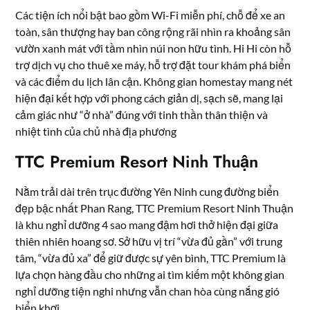
Các tiện ích nổi bật bao gồm Wi-Fi miễn phí, chỗ để xe an
toàn, sân thượng hay ban công rộng rãi nhìn ra khoảng sân
vườn xanh mát với tầm nhìn núi non hữu tình. Hi Hi còn hỗ
trợ dịch vụ cho thuê xe máy, hỗ trợ đặt tour khám phá biển
và các điểm du lịch lân cận. Không gian homestay mang nét
hiện đại kết hợp với phong cách giản dị, sạch sẽ, mang lại
cảm giác như “ở nhà” đúng với tinh thần thân thiện và
nhiệt tình của chủ nhà địa phương
TTC Premium Resort Ninh Thuận
Nằm trải dài trên trục đường Yên Ninh cung đường biển
đẹp bậc nhất Phan Rang, TTC Premium Resort Ninh Thuận
là khu nghỉ dưỡng 4 sao mang đậm hơi thở hiện đại giữa
thiên nhiên hoang sơ. Sở hữu vị trí “vừa đủ gần” với trung
tâm, “vừa đủ xa” để giữ được sự yên bình, TTC Premium là
lựa chọn hàng đầu cho những ai tìm kiếm một không gian
nghỉ dưỡng tiện nghi nhưng vẫn chan hòa cùng nắng gió
biển khơi.