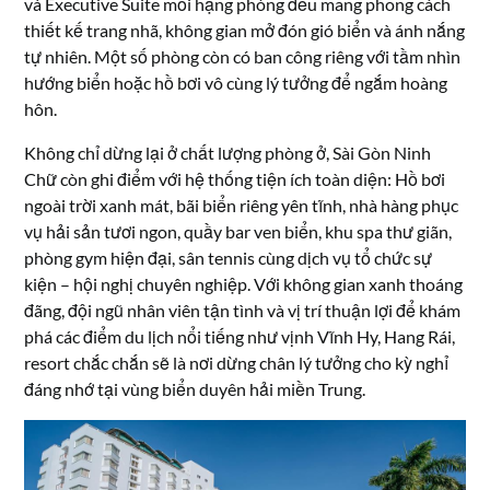
và Executive Suite mỗi hạng phòng đều mang phong cách
thiết kế trang nhã, không gian mở đón gió biển và ánh nắng
tự nhiên. Một số phòng còn có ban công riêng với tầm nhìn
hướng biển hoặc hồ bơi vô cùng lý tưởng để ngắm hoàng
hôn.
Không chỉ dừng lại ở chất lượng phòng ở, Sài Gòn Ninh
Chữ còn ghi điểm với hệ thống tiện ích toàn diện: Hồ bơi
ngoài trời xanh mát, bãi biển riêng yên tĩnh, nhà hàng phục
vụ hải sản tươi ngon, quầy bar ven biển, khu spa thư giãn,
phòng gym hiện đại, sân tennis cùng dịch vụ tổ chức sự
kiện – hội nghị chuyên nghiệp. Với không gian xanh thoáng
đãng, đội ngũ nhân viên tận tình và vị trí thuận lợi để khám
phá các điểm du lịch nổi tiếng như vịnh Vĩnh Hy, Hang Rái,
resort chắc chắn sẽ là nơi dừng chân lý tưởng cho kỳ nghỉ
đáng nhớ tại vùng biển duyên hải miền Trung.