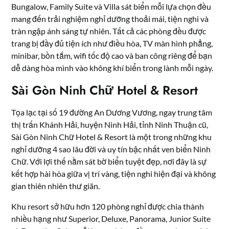
Bungalow, Family Suite và Villa sát biển mỗi lựa chọn đều
mang đến trải nghiệm nghỉ dưỡng thoải mái, tiện nghi và
tràn ngập ánh sáng tự nhiên. Tất cả các phòng đều được
trang bị đầy đủ tiện ích như điều hòa, TV màn hình phẳng,
minibar, bồn tắm, wifi tốc độ cao và ban công riêng để bạn
dễ dàng hòa mình vào không khí biển trong lành mỗi ngày.
Sài Gòn Ninh Chữ Hotel & Resort
Tọa lạc tại số 19 đường An Dương Vương, ngay trung tâm
thị trấn Khánh Hải, huyện Ninh Hải, tỉnh Ninh Thuận cũ,
Sài Gòn Ninh Chữ Hotel & Resort là một trong những khu
nghỉ dưỡng 4 sao lâu đời và uy tín bậc nhất ven biển Ninh
Chữ. Với lợi thế nằm sát bờ biển tuyệt đẹp, nơi đây là sự
kết hợp hài hòa giữa vị trí vàng, tiện nghi hiện đại và không
gian thiên nhiên thư giãn.
Khu resort sở hữu hơn 120 phòng nghỉ được chia thành
nhiều hạng như Superior, Deluxe, Panorama, Junior Suite