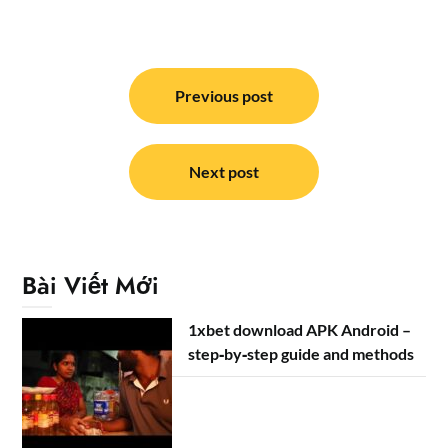
Điều
hướng
Previous post
bài
viết
Next post
Bài Viết Mới
1xbet download APK Android –
step‑by‑step guide and methods