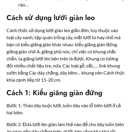
rào…
Cách sử dụng lưới giàn leo
Cánh thức sử dụng lưới giàn leo giản đơn, tùy thuộc vào
loại cây xanh, tập quán trồng cây, mắt lưới to hay nhỏ mà
bạn có kiểu giăng giàn khác nhau: kiểu giăng giàn đứng,
giăng giàn chữ A, giăng phủ nóc. chỉ việc có khung chắc
chắn, ta giăng lưới lên bên trên là được. Khung có tương
đối nhiều chất liệu tre, nứa, Các loại gỗ, sắt,…. link khung
sườn bằng Các dây chằng, dây kẽm… khung nên Cánh thức
khía cạnh liếp từ 15-20 cm.
Cách 1: Kiểu giăng giàn đứng
Bước 1: Tháo dây buộc lưới, luồn dây vào lỗ biên lưới ở cả
hai biên.
Bước 2: Đưa lưới lên giàn làm thế nào để cho dây luồn biên
áp ngay gần dây chằng trên, dưới, kéo căng kha khá rồi