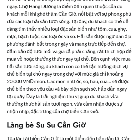
ngày. Chợ Hàng Dương là điểm đến quen thuộc của du
khách mỗi khi ghé thăm Cần Giờ, nổi bật với sự phong phú
của các loại hải sản tươi sống. Tại đây, du khách có thể dễ
dàng tìm thấy nhiều loại đặc sản biển như tôm, cua, ghẹ,
mực, bạch tuộc, các loại ốc và sò. Hải sản được ngư dân địa
phương đánh bắt trong ngày và mang trực tiếp đến chợ,
đảm bảo độ tươi mới và giá cả phải chăng, rất thích hợp để
mua về hoặc thưởng thức ngay tại chỗ. Bên cạnh việc mua
hải sản tươi sống, du khách còn có thể tận hưởng dịch vụ
chế biến tại chỗ ngay trong chợ với mức giá chỉ khoảng
20.000 VNĐ/món. Các món như ốc, sò, hàu, cua… sẽ được
chế biến theo yêu cầu và bày biện sạch sẽ, hấp dẫn ngay
tại quầy. Đây là trải nghiệm thú vị giúp du khách vừa
thưởng thức hải sản tươi ngon, vừa cảm nhận được sự
nhộn nhịp, đặc trưng của chợ biển Cần Giờ.
Làng bè Su Su Cần Giờ
Tọa lạc tại biển Cần Giờ, là một điểm đến hấp dẫn tại Cần