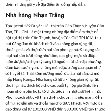
thêm những gợi ý về địa điểm ăn uống hấp dẫn.
Nhà hàng Nhạn Trắng
Tọa lạc tại 139 Duyên Hải, thị trấn Cần Thạnh, huyện Cần
Thơ, TP.HCM. Là một trong những địa điểm ẩm thực nổi
bật tại thị trấn Cần Thạnh, huyện Cần Giờ, TP.HCM, thu
hút đông đảo du khách nhờ vào không gian rộng rãi,
thoáng mát và thực đơn hải sản phong phú. Đa dạng các
loại hải sản tươi sống như tôm, cua, ghẹ, mực, sò điệp…
luôn được lựa chọn kỹ càng từ nguồn hải sản địa phương,
đảm bảo tươi ngon. Những món đặc trưng của quán như
sò huyết tái Thái, tôm nướng muối ớt, lẩu hải sản, cá mú
hấp Hong Kong… Nhà hàng sở hữu không gian rộng rãi,
thoáng mát, thích hợp cho các buổi tụ họp gia đình, liên
hoan nhóm bạn hoặc tổ chức tiệc sinh nhật, sự kiện nhỏ.
Phong cách phục vụ thân thiện, chuyên nghiệp mang đến
cảm giác gần gũi và thoải mái cho thực khách. Với mức giá
dao động chỉ từ 100.000 VNĐ đến 330.000 VNĐ tùy thuộc