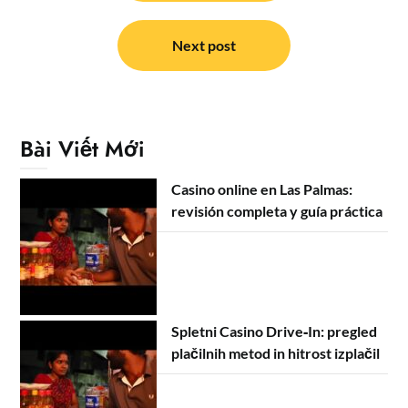
bài
viết
Next post
Bài Viết Mới
Casino online en Las Palmas:
revisión completa y guía práctica
Spletni Casino Drive‑In: pregled
plačilnih metod in hitrost izplačil