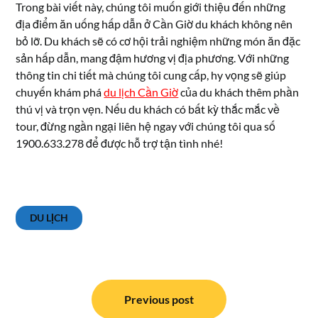
Trong bài viết này, chúng tôi muốn giới thiệu đến những
địa điểm ăn uống hấp dẫn ở Cần Giờ du khách không nên
bỏ lỡ. Du khách sẽ có cơ hội trải nghiệm những món ăn đặc
sản hấp dẫn, mang đậm hương vị địa phương. Với những
thông tin chi tiết mà chúng tôi cung cấp, hy vọng sẽ giúp
chuyến khám phá
du lịch Cần Giờ
của du khách thêm phần
thú vị và trọn vẹn. Nếu du khách có bất kỳ thắc mắc về
tour, đừng ngần ngại liên hệ ngay với chúng tôi qua số
1900.633.278 để được hỗ trợ tận tình nhé!
DU LỊCH
Điều
hướng
Previous post