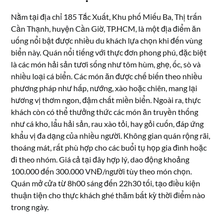
Nằm tại địa chỉ 185 Tắc Xuất, Khu phố Miếu Ba, Thị trấn
Cần Thạnh, huyện Cần Giờ, TP.HCM, là một địa điểm ăn
uống nổi bật được nhiều du khách lựa chọn khi đến vùng
biển này. Quán nổi tiếng với thực đơn phong phú, đặc biệt
là các món hải sản tươi sống như tôm hùm, ghẹ, ốc, sò và
nhiều loại cá biển. Các món ăn được chế biến theo nhiều
phương pháp như hấp, nướng, xào hoặc chiên, mang lại
hương vị thơm ngon, đậm chất miền biển. Ngoài ra, thực
khách còn có thể thưởng thức các món ăn truyền thống
như cá kho, lẩu hải sản, rau xào tỏi, hay gỏi cuốn, đáp ứng
khẩu vị đa dạng của nhiều người. Không gian quán rộng rãi,
thoáng mát, rất phù hợp cho các buổi tụ họp gia đình hoặc
đi theo nhóm. Giá cả tại đây hợp lý, dao động khoảng
100.000 đến 300.000 VNĐ/người tùy theo món chọn.
Quán mở cửa từ 8h00 sáng đến 22h30 tối, tạo điều kiện
thuận tiện cho thực khách ghé thăm bất kỳ thời điểm nào
trong ngày.