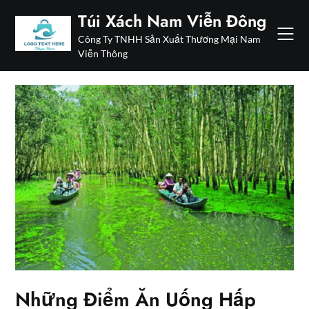
Skip
Túi Xách Nam Viễn Đông
to
Công Ty TNHH Sản Xuất Thương Mại Nam
content
Viễn Thông
Những Điểm Ăn Uống Hấp