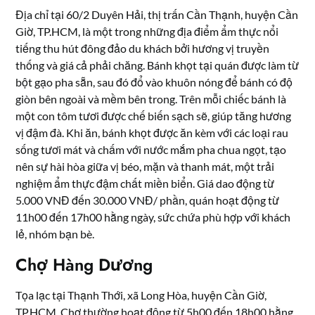
Địa chỉ tại 60/2 Duyên Hải, thị trấn Cần Thạnh, huyện Cần
Giờ, TP.HCM, là một trong những địa điểm ẩm thực nổi
tiếng thu hút đông đảo du khách bởi hương vị truyền
thống và giá cả phải chăng. Bánh khọt tại quán được làm từ
bột gạo pha sẵn, sau đó đổ vào khuôn nóng để bánh có độ
giòn bên ngoài và mềm bên trong. Trên mỗi chiếc bánh là
một con tôm tươi được chế biến sạch sẽ, giúp tăng hương
vị đậm đà. Khi ăn, bánh khọt được ăn kèm với các loại rau
sống tươi mát và chấm với nước mắm pha chua ngọt, tạo
nên sự hài hòa giữa vị béo, mặn và thanh mát, một trải
nghiệm ẩm thực đậm chất miền biển. Giá dao động từ
5.000 VNĐ đến 30.000 VNĐ/ phần, quán hoạt động từ
11h00 đến 17h00 hằng ngày, sức chứa phù hợp với khách
lẻ, nhóm bạn bè.
Chợ Hàng Dương
Tọa lạc tại Thạnh Thới, xã Long Hòa, huyện Cần Giờ,
TP.HCM. Chợ thường hoạt động từ 5h00 đến 18h00 hằng