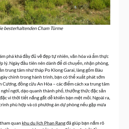
Die besterhaltenden Cham Türme
hám phá khá đầy đủ vẻ đẹp tự nhiên, văn hóa và ẩm thực
ợp lý. Ngày đầu tiên nên dành để di chuyển, nhận phòng,
ần trung tâm như tháp Po Klong Garai, làng gốm Bàu
gày chính trong hành trình, bạn có thể xuất phát sớm
am Cương, đồng cừu An Hòa – các điểm cách xa trung tâm
c nghỉ ngơi, dạo quanh thành phố, thưởng thức đặc sản
đặc vì thời tiết nắng gắt dễ khiến bạn mệt mỏi. Ngoài ra,
h trình phù hợp và có phương án dự phòng nếu gặp mưa
m tham quan
khu du lịch Phan Rang
đã giúp bạn nắm rõ