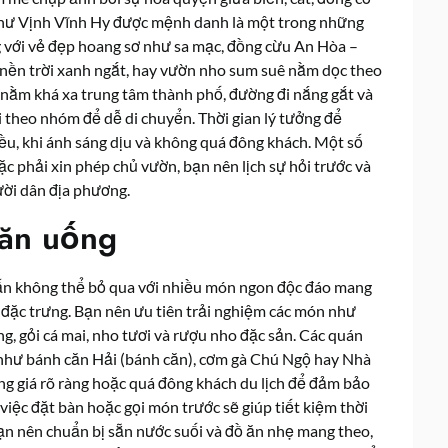
 như Vịnh Vĩnh Hy được mệnh danh là một trong những
 với vẻ đẹp hoang sơ như sa mạc, đồng cừu An Hòa –
 nền trời xanh ngắt, hay vườn nho sum suê nằm dọc theo
 nằm khá xa trung tâm thành phố, đường đi nắng gắt và
đi theo nhóm để dễ di chuyển. Thời gian lý tưởng để
iều, khi ánh sáng dịu và không quá đông khách. Một số
c phải xin phép chủ vườn, bạn nên lịch sự hỏi trước và
ười dân địa phương.
 ăn uống
n không thể bỏ qua với nhiều món ngon độc đáo mang
đặc trưng. Bạn nên ưu tiên trải nghiệm các món như
, gỏi cá mai, nho tươi và rượu nho đặc sản. Các quán
 như bánh căn Hải (bánh căn), cơm gà Chú Ngộ hay Nhà
g giá rõ ràng hoặc quá đông khách du lịch để đảm bảo
việc đặt bàn hoặc gọi món trước sẽ giúp tiết kiệm thời
, bạn nên chuẩn bị sẵn nước suối và đồ ăn nhẹ mang theo,