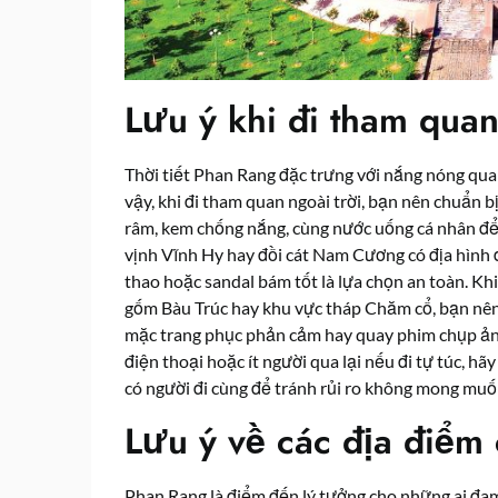
Lưu ý khi đi tham quan
Thời tiết Phan Rang đặc trưng với nắng nóng quan
vậy, khi đi tham quan ngoài trời, bạn nên chuẩn b
râm, kem chống nắng, cùng nước uống cá nhân để
vịnh Vĩnh Hy hay đồi cát Nam Cương có địa hình đá
thao hoặc sandal bám tốt là lựa chọn an toàn. Kh
gốm Bàu Trúc hay khu vực tháp Chăm cổ, bạn nên 
mặc trang phục phản cảm hay quay phim chụp ảnh
điện thoại hoặc ít người qua lại nếu đi tự túc, h
có người đi cùng để tránh rủi ro không mong muố
Lưu ý về các địa điểm
Phan Rang là điểm đến lý tưởng cho những ai đam