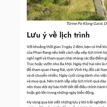
Türme Po Klong Garai. 
Lưu ý về lịch trình
Với khoảng thời gian 3 ngày 2 đêm, bạn có thể k
của Phan Rang nếu biết cách sắp xếp lịch trình h
nghỉ ngơi và tham quan nhẹ nhàng các địa điểm g
Trúc hoặc vườn nho Ba Mọi. Ngày thứ hai nên là n
để tham quan Hang Rái, vịnh Vĩnh Hy, đồi cát N
và di chuyển nhiều. Ngày cuối cùng dành cho việ
và mua quà. Nên tránh sắp xếp lịch trình quá dày 
nên theo dõi dự báo thời tiết để điều chỉnh hàn
hoặc gió lớn trong những ngày biển động.
Hy vọng qua bài viết những lưu ý khi trải nghiệ