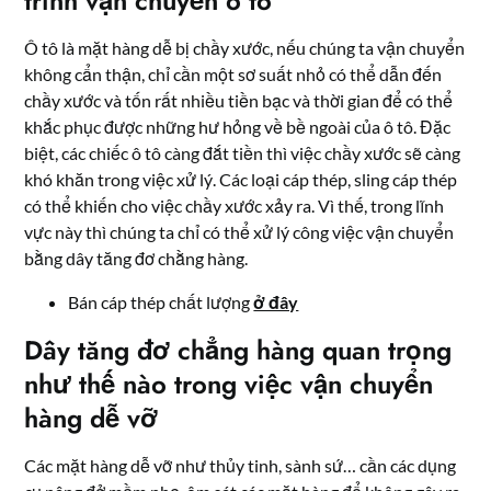
trình vận chuyển ô tô
Ô tô là mặt hàng dễ bị chầy xước, nếu chúng ta vận chuyển
không cẩn thận, chỉ cần một sơ suất nhỏ có thể dẫn đến
chầy xước và tốn rất nhiều tiền bạc và thời gian để có thể
khắc phục được những hư hỏng về bề ngoài của ô tô. Đặc
biệt, các chiếc ô tô càng đắt tiền thì việc chầy xước sẽ càng
khó khăn trong việc xử lý. Các loại cáp thép, sling cáp thép
có thể khiến cho việc chầy xước xảy ra. Vì thế, trong lĩnh
vực này thì chúng ta chỉ có thể xử lý công việc vận chuyển
bằng dây tăng đơ chằng hàng.
Bán cáp thép chất lượng
ở đây
Dây tăng đơ chẳng hàng quan trọng
như thế nào trong việc vận chuyển
hàng dễ vỡ
Các mặt hàng dễ vỡ như thủy tinh, sành sứ… cần các dụng