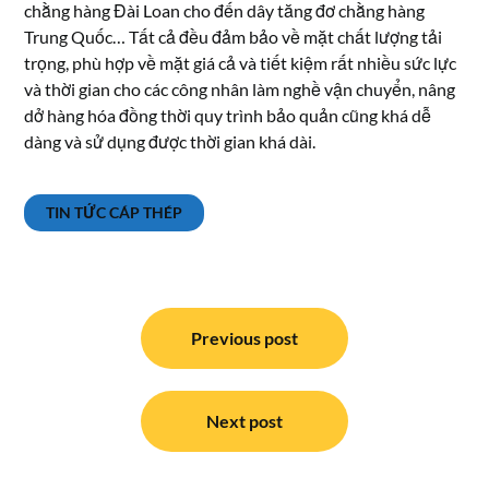
chằng hàng Đài Loan cho đến dây tăng đơ chằng hàng
Trung Quốc… Tất cả đều đảm bảo về mặt chất lượng tải
trọng, phù hợp về mặt giá cả và tiết kiệm rất nhiều sức lực
và thời gian cho các công nhân làm nghề vận chuyển, nâng
dở hàng hóa đồng thời quy trình bảo quản cũng khá dễ
dàng và sử dụng được thời gian khá dài.
TIN TỨC CÁP THÉP
Điều
hướng
Previous post
bài
viết
Next post