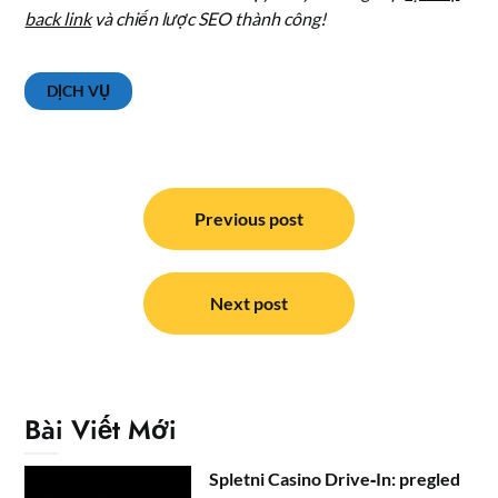
back link
và chiến lược SEO thành công!
DỊCH VỤ
Điều
hướng
Previous post
bài
viết
Next post
Bài Viết Mới
Spletni Casino Drive‑In: pregled