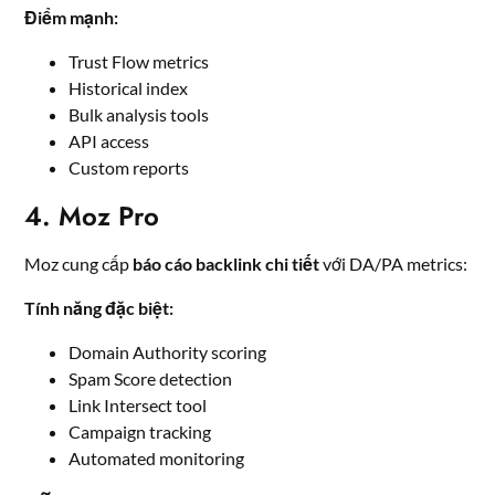
Điểm mạnh:
Trust Flow metrics
Historical index
Bulk analysis tools
API access
Custom reports
4. Moz Pro
Moz cung cấp
báo cáo backlink chi tiết
với DA/PA metrics:
Tính năng đặc biệt:
Domain Authority scoring
Spam Score detection
Link Intersect tool
Campaign tracking
Automated monitoring