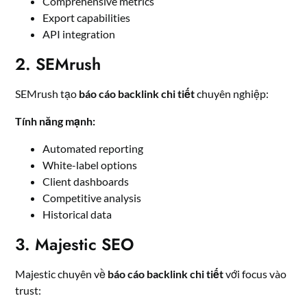
Comprehensive metrics
Export capabilities
API integration
2. SEMrush
SEMrush tạo
báo cáo backlink chi tiết
chuyên nghiệp:
Tính năng mạnh:
Automated reporting
White-label options
Client dashboards
Competitive analysis
Historical data
3. Majestic SEO
Majestic chuyên về
báo cáo backlink chi tiết
với focus vào
trust: