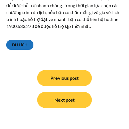
để được hỗ trợ nhanh chóng. Trong thời gian lựa chọn các
chương trình du lịch, nếu bạn có thắc mắc gì về giá vé, lịch
trình hoặc hỗ trợ đặt vé nhanh, bạn có thể liên hệ hotline
1900.633.278 để được hỗ trợ kịp thời nhất.
DU LỊCH
Điều
hướng
Previous post
bài
viết
Next post