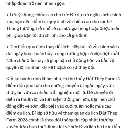
nhập đoàn trở nên nhanh gọn.
+ Lưu ý khung chiều cao cho trẻ: Để dự trù ngân sách chính
xác, bạn nên kiểm tra quy định về chiều cao cho các bé.
Thông thường, trẻ nhỏ sẽ có mức giá riêng hoặc được miễn
phí, giúp bạn tối ưu chi phí cho cả gia đình.
+ Tìm hiểu quy định thay đổi lịch: Hãy hỏi rõ về chính sách
dời ngày hoặc hoàn hủy trong trường hợp có việc đột xuất.
Nắm chắc điều này sẽ giúp bạn chủ động hơn và bảo vệ
quyền lợi cá nhân khi kế hoạch có sự thay đổi.
Kết lại hành trình khám phá, có thể thấy Đất Thép Farm là
điểm đến phù hợp cho những chuyến đi ngắn ngày, vừa
thư giãn vừa có nhiều trải nghiệm mới lạ. Để chuyến đi
diễn ra thuận lợi và tiết kiệm thời gian hơn, bạn nên chủ
động đặt vé sớm, đặc biệt vào cuối tuần hoặc mùa cao
điểm du lịch. Bí kíp sở hữu vé tham quan
du lịch Đất Thép
Farm
2026 chính là theo dõi thông tin cập nhật thường
xuyên, lựa chọn thời điểm đặt vé hợp lý và liên hệ trực tiếp