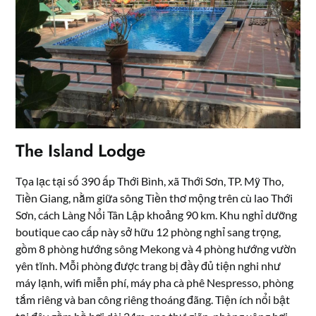
The Island Lodge
Tọa lạc tại số 390 ấp Thới Bình, xã Thới Sơn, TP. Mỹ Tho,
Tiền Giang, nằm giữa sông Tiền thơ mộng trên cù lao Thới
Sơn, cách Làng Nổi Tân Lập khoảng 90 km. Khu nghỉ dưỡng
boutique cao cấp này sở hữu 12 phòng nghỉ sang trọng,
gồm 8 phòng hướng sông Mekong và 4 phòng hướng vườn
yên tĩnh. Mỗi phòng được trang bị đầy đủ tiện nghi như
máy lạnh, wifi miễn phí, máy pha cà phê Nespresso, phòng
tắm riêng và ban công riêng thoáng đãng. Tiện ích nổi bật