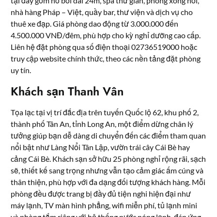
tại đây gồm hồ bơi dài 24m, spa thư giãn, phòng xông hơi,
nhà hàng Pháp – Việt, quầy bar, thư viện và dịch vụ cho
thuê xe đạp. Giá phòng dao động từ 3.000.000 đến
4.500.000 VNĐ/đêm, phù hợp cho kỳ nghỉ dưỡng cao cấp.
Liên hệ đặt phòng qua số điện thoại 02736519000 hoặc
truy cập website chính thức, theo các nền tảng đặt phòng
uy tín.
Khách sạn Thanh Vân
Tọa lạc tại vị trí đắc địa trên tuyến Quốc lộ 62, khu phố 2,
thành phố Tân An, tỉnh Long An, một điểm dừng chân lý
tưởng giúp bạn dễ dàng di chuyển đến các điểm tham quan
nổi bật như Làng Nổi Tân Lập, vườn trái cây Cái Bè hay
cảng Cái Bè. Khách sạn sở hữu 25 phòng nghỉ rộng rãi, sạch
sẽ, thiết kế sang trọng nhưng vẫn tạo cảm giác ấm cúng và
thân thiện, phù hợp với đa dạng đối tượng khách hàng. Mỗi
phòng đều được trang bị đầy đủ tiện nghi hiện đại như
máy lạnh, TV màn hình phẳng, wifi miễn phí, tủ lạnh mini
và phòng tắm riêng với hệ thống nước nóng lạnh, đáp ứng