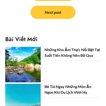
bài
viết
Next post
Bài Viết Mới
Những Khu Ẩm Thực Nổi Bật Tại
Suối Tiên Không Nên Bỏ Qua
Bỏ Túi Ngay Những Món Ăn
Ngon Khi Du Lịch Vĩnh Hy