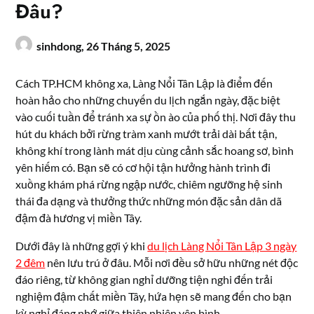
Đâu?
sinhdong,
26 Tháng 5, 2025
Cách TP.HCM không xa, Làng Nổi Tân Lập là điểm đến
hoàn hảo cho những chuyến du lịch ngắn ngày, đặc biệt
vào cuối tuần để tránh xa sự ồn ào của phố thị. Nơi đây thu
hút du khách bởi rừng tràm xanh mướt trải dài bất tận,
không khí trong lành mát dịu cùng cảnh sắc hoang sơ, bình
yên hiếm có. Bạn sẽ có cơ hội tận hưởng hành trình đi
xuồng khám phá rừng ngập nước, chiêm ngưỡng hệ sinh
thái đa dạng và thưởng thức những món đặc sản dân dã
đậm đà hương vị miền Tây.
Dưới đây là những gợi ý khi
du lịch Làng Nổi Tân Lập 3 ngày
2 đêm
nên lưu trú ở đâu. Mỗi nơi đều sở hữu những nét độc
đáo riêng, từ không gian nghỉ dưỡng tiện nghi đến trải
nghiệm đậm chất miền Tây, hứa hẹn sẽ mang đến cho bạn
kỳ nghỉ đáng nhớ giữa thiên nhiên yên bình.