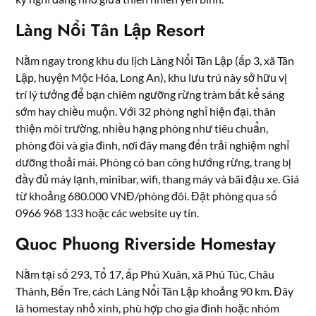
Làng Nổi Tân Lập Resort
Nằm ngay trong khu du lịch Làng Nổi Tân Lập (ấp 3, xã Tân
Lập, huyện Mộc Hóa, Long An), khu lưu trú này sở hữu vị
trí lý tưởng để bạn chiêm ngưỡng rừng tràm bất kể sáng
sớm hay chiều muộn. Với 32 phòng nghỉ hiện đại, thân
thiện môi trường, nhiều hạng phòng như tiêu chuẩn,
phòng đôi và gia đình, nơi đây mang đến trải nghiệm nghỉ
dưỡng thoải mái. Phòng có ban công hướng rừng, trang bị
đầy đủ máy lạnh, minibar, wifi, thang máy và bãi đậu xe. Giá
từ khoảng 680.000 VNĐ/phòng đôi. Đặt phòng qua số
0966 968 133 hoặc các website uy tín.
Quoc Phuong Riverside Homestay
Nằm tại số 293, Tổ 17, ấp Phú Xuân, xã Phú Túc, Châu
Thành, Bến Tre, cách Làng Nổi Tân Lập khoảng 90 km. Đây
là homestay nhỏ xinh, phù hợp cho gia đình hoặc nhóm