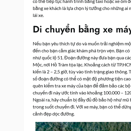
có thể tiếp tục hành trình bằng taxi hoặc xe ôm 
bằng xe khách là lựa chọn lý tưởng cho những ai 
lái xe.
Di chuyển bằng xe má
Nếu bạn yêu thích tự do và muốn trải nghiệm một
đến cho bạn cảm giác khám phá trọn vẹn. Bạn có
như quốc lộ 51. Đoạn đường này đưa bạn qua các
Mộc, nơi Hồ Tràm tọa lạc. Khoảng cách từ TP.HC
kiến là 2 – 2,5 giờ, tùy vào tình trạng giao thông
số đoạn đường có thể có mật độ phương tiện cao, 
quên kiểm tra xe máy của bạn để đảm bảo các bộ 
chuyến đi này ước tính vào khoảng 100.000 – 120
Ngoài ra, hãy chuẩn bị đầy đủ đồ bảo hộ như mũ 
trong suốt chuyến đi. Với xe máy, bạn có thể dừn
cảnh đẹp dọc đường.