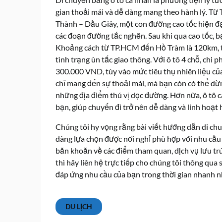
gian thoải mái và dễ dàng mang theo hành lý. T
Thành – Dầu Giây, một con đường cao tốc hiện đại
các đoạn đường tắc nghẽn. Sau khi qua cao tốc, b
Khoảng cách từ TP.HCM đến Hồ Tràm là 120km, th
tình trạng ùn tắc giao thông. Với ô tô 4 chỗ, chi
300.000 VND, tùy vào mức tiêu thụ nhiên liệu của 
chỉ mang đến sự thoải mái, mà bạn còn có thể dừn
những địa điểm thú vị dọc đường. Hơn nữa, ô tô c
bạn, giúp chuyến đi trở nên dễ dàng và linh hoạt 
Chúng tôi hy vọng rằng bài viết hướng dẫn di ch
dàng lựa chọn được nơi nghỉ phù hợp với nhu cầu 
băn khoăn về các điểm tham quan, dịch vụ lưu tr
thì hãy liên hệ trực tiếp cho chúng tôi thông qu
đáp ứng nhu cầu của bạn trong thời gian nhanh n
DU LỊCH