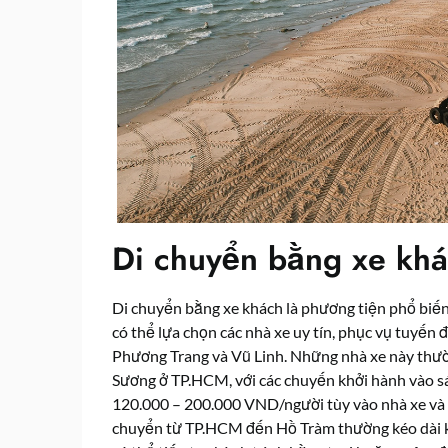
Di chuyển bằng xe kh
Di chuyển bằng xe khách là phương tiện phổ biến
có thể lựa chọn các nhà xe uy tín, phục vụ tu
Phương Trang và Vũ Linh. Những nhà xe này thư
Sương ở TP.HCM, với các chuyến khởi hành vào sá
120.000 – 200.000 VND/người tùy vào nhà xe và lo
chuyển từ TP.HCM đến Hồ Tràm thường kéo dài kh