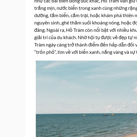
như các bãi biển đông đúc khác, Hồ Tràm vẫn giữ đ
trắng mịn, nước biển trong xanh cùng những rặng p
dưỡng, tắm biển, cắm trại, hoặc khám phá thiên 
nguyên sinh, ghé thăm suối khoáng nóng, hoặc đơn
đãng. Ngoài ra, Hồ Tràm còn nổi bật với nhiều kh
giải trí của du khách. Nhờ hội tụ được vẻ đẹp tự 
Tràm ngày càng trở thành điểm đến hấp dẫn đối 
“trốn phố”, tìm về với biển xanh, nắng vàng và sự