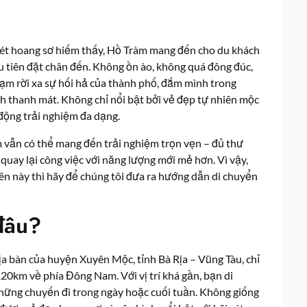
 nét hoang sơ hiếm thấy, Hồ Tràm mang đến cho du khách
 tiên đặt chân đến. Không ồn ào, không quá đông đúc,
tạm rời xa sự hối hả của thành phố, đắm mình trong
h thanh mát. Không chỉ nổi bật bởi vẻ đẹp tự nhiên mộc
động trải nghiệm đa dạng.
m vẫn có thể mang đến trải nghiệm trọn vẹn – đủ thư
 quay lại công việc với năng lượng mới mẻ hơn. Vì vậy,
ên này thì hãy để chúng tôi đưa ra hướng dẫn di chuyển
 đâu?
ịa bàn của huyện Xuyên Mộc, tỉnh Bà Rịa – Vũng Tàu, chỉ
0km về phía Đông Nam. Với vị trí khá gần, bạn di
hững chuyến đi trong ngày hoặc cuối tuần. Không giống