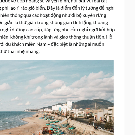
ược vẻ đẹp hoang sơ và yên bình, nổi bật với bãi cát
hi lao rì rào gió biển. Đây là điểm đến lý tưởng để nghỉ
nhiên thông qua các hoạt động như đi bộ xuyên rừng
 giản là thư giãn trong không gian tĩnh lặng, thoáng
u nghỉ dưỡng cao cấp, đáp ứng nhu cầu nghỉ ngơi kết hợp
nhiên, không khí trong lành và giao thông thuận tiện, Hồ
với du khách miền Nam – đặc biệt là những ai muốn
 thư thái nhẹ nhàng.