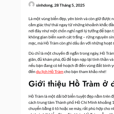
sinhdong,
28 Tháng 5, 2025
Là một vùng biển đẹp, yên bình và còn giữ được
cảm giác thư thái ngay từ những khoảnh khắc đầu
nơi đây như một chốn nghỉ ngơi lý tưởng để bạn 
không gian biển xanh cát trắng – rừng nguyên sin
mạc, mà Hồ Tràm còn ghi dấu ấn với những hoạt 
Dù chỉ là một chuyến đi ngắn trong ngày, Hồ Trà
giãn, đủ khám phá, đủ để bạn nạp lại tinh thần và
nếu bạn đang có kế hoạch đi đến vùng đất bình y
đến
du lịch Hồ Tràm
cho bạn tham khảo nhé!
Giới thiệu Hồ Tràm ở
Hồ Tràm là một dải bờ biển tuyệt đẹp nằm trên đ
cách trung tâm Thành phố Hồ Chí Minh khoảng 12
chuyển bằng ô tô hoặc xe máy, rất phù hợp cho n