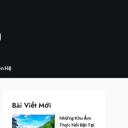
g
ên Hệ
Bài Viết Mới
Những Khu Ẩm
Thực Nổi Bật Tại