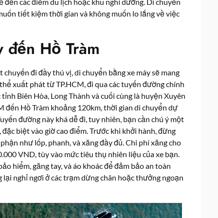
để đến các điểm du lịch hoặc khu nghỉ dưỡng. Di chuyển
muốn tiết kiệm thời gian và không muốn lo lắng về việc
y đến Hồ Tràm
 chuyến đi đầy thú vị, di chuyển bằng xe máy sẽ mang
 thể xuất phát từ TP.HCM, đi qua các tuyến đường chính
 tỉnh Biên Hòa, Long Thành và cuối cùng là huyện Xuyên
M đến Hồ Tràm khoảng 120km, thời gian di chuyển dự
. Tuyến đường này khá dễ đi, tuy nhiên, bạn cần chú ý một
đặc biệt vào giờ cao điểm. Trước khi khởi hành, đừng
phận như lốp, phanh, và xăng đầy đủ. Chi phí xăng cho
.000 VND, tùy vào mức tiêu thụ nhiên liệu của xe bạn.
bảo hiểm, găng tay, và áo khoác để đảm bảo an toàn
g lại nghỉ ngơi ở các trạm dừng chân hoặc thưởng ngoạn