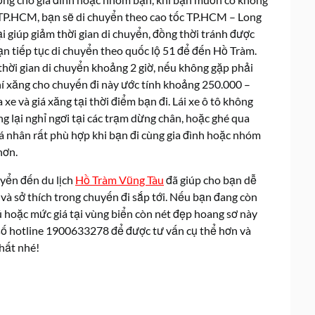
ừ TP.HCM, bạn sẽ di chuyển theo cao tốc TP.HCM – Long
 giúp giảm thời gian di chuyển, đồng thời tránh được
ạn tiếp tục di chuyển theo quốc lộ 51 để đến Hồ Tràm.
ời gian di chuyển khoảng 2 giờ, nếu không gặp phải
 phí xăng cho chuyến đi này ước tính khoảng 250.000 –
xe và giá xăng tại thời điểm bạn đi. Lái xe ô tô không
g lại nghỉ ngơi tại các trạm dừng chân, hoặc ghé qua
á nhân rất phù hợp khi bạn đi cùng gia đình hoặc nhóm
hơn.
uyển đến du lịch
Hồ Tràm Vũng Tàu
đã giúp cho bạn dễ
và sở thích trong chuyến đi sắp tới. Nếu bạn đang còn
ú hoặc mức giá tại vùng biển còn nét đẹp hoang sơ này
a số hotline 1900633278 để được tư vấn cụ thể hơn và
hất nhé!