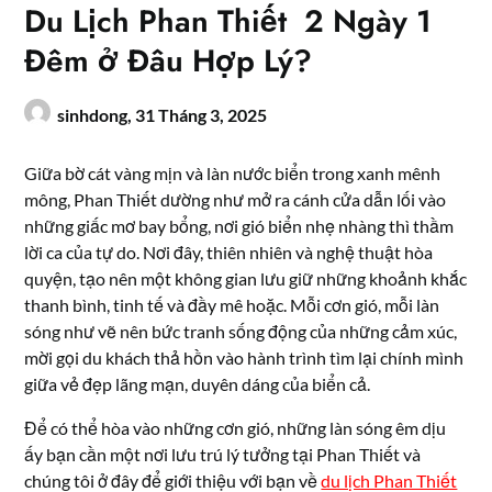
Du Lịch Phan Thiết 2 Ngày 1
Đêm ở Đâu Hợp Lý?
sinhdong,
31 Tháng 3, 2025
Giữa bờ cát vàng mịn và làn nước biển trong xanh mênh
mông, Phan Thiết dường như mở ra cánh cửa dẫn lối vào
những giấc mơ bay bổng, nơi gió biển nhẹ nhàng thì thầm
lời ca của tự do. Nơi đây, thiên nhiên và nghệ thuật hòa
quyện, tạo nên một không gian lưu giữ những khoảnh khắc
thanh bình, tinh tế và đầy mê hoặc. Mỗi cơn gió, mỗi làn
sóng như vẽ nên bức tranh sống động của những cảm xúc,
mời gọi du khách thả hồn vào hành trình tìm lại chính mình
giữa vẻ đẹp lãng mạn, duyên dáng của biển cả.
Để có thể hòa vào những cơn gió, những làn sóng êm dịu
ấy bạn cần một nơi lưu trú lý tưởng tại Phan Thiết và
chúng tôi ở đây để giới thiệu với bạn về
du lịch Phan Thiết