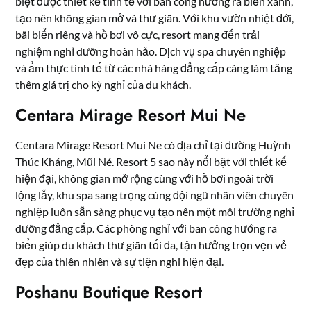
biệt được thiết kế tinh tế với ban công hướng ra biển xanh,
tạo nên không gian mở và thư giãn. Với khu vườn nhiệt đới,
bãi biển riêng và hồ bơi vô cực, resort mang đến trải
nghiệm nghỉ dưỡng hoàn hảo. Dịch vụ spa chuyên nghiệp
và ẩm thực tinh tế từ các nhà hàng đẳng cấp càng làm tăng
thêm giá trị cho kỳ nghỉ của du khách.
Centara Mirage Resort Mui Ne
Centara Mirage Resort Mui Ne có địa chỉ tại đường
Huỳnh
Thúc Kháng, Mũi Né
. Resort 5 sao này nổi bật với thiết kế
hiện đại, không gian mở rộng cùng với hồ bơi ngoài trời
lộng lẫy, khu spa sang trọng cùng đội ngũ nhân viên chuyên
nghiệp luôn sẵn sàng phục vụ tạo nên một môi trường nghỉ
dưỡng đẳng cấp. Các phòng nghỉ với ban công hướng ra
biển giúp du khách thư giãn tối đa, tận hưởng trọn vẹn vẻ
đẹp của thiên nhiên và sự tiện nghi hiện đại.
Poshanu Boutique Resort