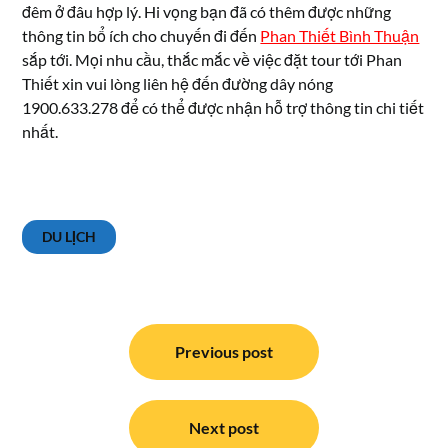
đêm ở đâu hợp lý. Hi vọng bạn đã có thêm được những
thông tin bổ ích cho chuyến đi đến
Phan Thiết Bình Thuận
sắp tới. Mọi nhu cầu, thắc mắc về việc đặt tour tới Phan
Thiết xin vui lòng liên hệ đến đường dây nóng
1900.633.278 để có thể được nhận hỗ trợ thông tin chi tiết
nhất.
DU LỊCH
Điều
hướng
Previous post
bài
viết
Next post