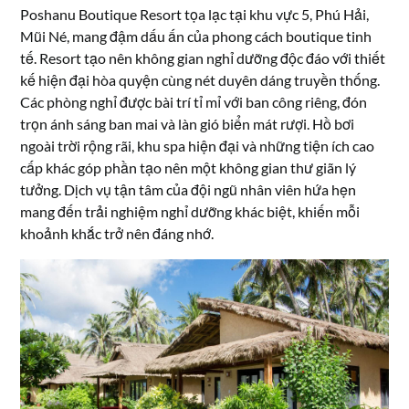
Poshanu Boutique Resort tọa lạc tại khu vực
5, Phú Hải,
Mũi Né
, mang đậm dấu ấn của phong cách boutique tinh
tế. Resort tạo nên không gian nghỉ dưỡng độc đáo với thiết
kế hiện đại hòa quyện cùng nét duyên dáng truyền thống.
Các phòng nghỉ được bài trí tỉ mỉ với ban công riêng, đón
trọn ánh sáng ban mai và làn gió biển mát rượi. Hồ bơi
ngoài trời rộng rãi, khu spa hiện đại và những tiện ích cao
cấp khác góp phần tạo nên một không gian thư giãn lý
tưởng. Dịch vụ tận tâm của đội ngũ nhân viên hứa hẹn
mang đến trải nghiệm nghỉ dưỡng khác biệt, khiến mỗi
khoảnh khắc trở nên đáng nhớ.