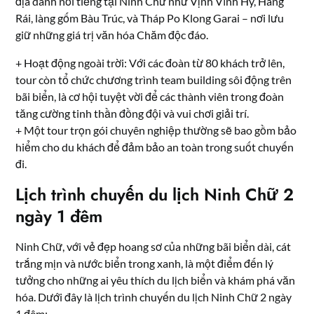
địa danh nổi tiếng tại Ninh Chữ như Vịnh Vĩnh Hy, Hang
Rái, làng gốm Bàu Trúc, và Tháp Po Klong Garai – nơi lưu
giữ những giá trị văn hóa Chăm độc đáo.
+ Hoạt động ngoài trời: Với các đoàn từ 80 khách trở lên,
tour còn tổ chức chương trình team building sôi động trên
bãi biển, là cơ hội tuyệt vời để các thành viên trong đoàn
tăng cường tinh thần đồng đội và vui chơi giải trí.
+ Một tour trọn gói chuyên nghiệp thường sẽ bao gồm bảo
hiểm cho du khách để đảm bảo an toàn trong suốt chuyến
đi.
Lịch trình chuyến du lịch Ninh Chữ 2
ngày 1 đêm
Ninh Chữ, với vẻ đẹp hoang sơ của những bãi biển dài, cát
trắng mịn và nước biển trong xanh, là một điểm đến lý
tưởng cho những ai yêu thích du lịch biển và khám phá văn
hóa. Dưới đây là lịch trình chuyến du lịch Ninh Chữ 2 ngày
1 đêm: