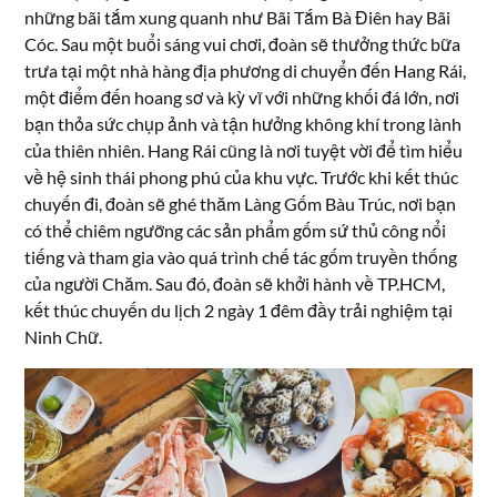
những bãi tắm xung quanh như Bãi Tắm Bà Điên hay Bãi
Cóc. Sau một buổi sáng vui chơi, đoàn sẽ thưởng thức bữa
trưa tại một nhà hàng địa phương di chuyển đến Hang Rái,
một điểm đến hoang sơ và kỳ vĩ với những khối đá lớn, nơi
bạn thỏa sức chụp ảnh và tận hưởng không khí trong lành
của thiên nhiên. Hang Rái cũng là nơi tuyệt vời để tìm hiểu
về hệ sinh thái phong phú của khu vực. Trước khi kết thúc
chuyến đi, đoàn sẽ ghé thăm Làng Gốm Bàu Trúc, nơi bạn
có thể chiêm ngưỡng các sản phẩm gốm sứ thủ công nổi
tiếng và tham gia vào quá trình chế tác gốm truyền thống
của người Chăm. Sau đó, đoàn sẽ khởi hành về TP.HCM,
kết thúc chuyến du lịch 2 ngày 1 đêm đầy trải nghiệm tại
Ninh Chữ.