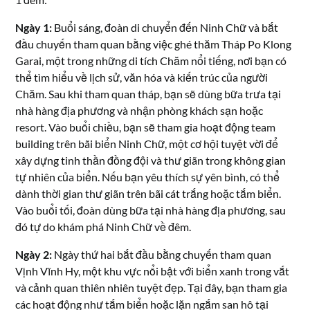
Ngày 1:
Buổi sáng, đoàn di chuyển đến Ninh Chữ và bắt
đầu chuyến tham quan bằng việc ghé thăm Tháp Po Klong
Garai, một trong những di tích Chăm nổi tiếng, nơi bạn có
thể tìm hiểu về lịch sử, văn hóa và kiến trúc của người
Chăm. Sau khi tham quan tháp, bạn sẽ dùng bữa trưa tại
nhà hàng địa phương và nhận phòng khách sạn hoặc
resort. Vào buổi chiều, bạn sẽ tham gia hoạt động team
building trên bãi biển Ninh Chữ, một cơ hội tuyệt vời để
xây dựng tinh thần đồng đội và thư giãn trong không gian
tự nhiên của biển. Nếu bạn yêu thích sự yên bình, có thể
dành thời gian thư giãn trên bãi cát trắng hoặc tắm biển.
Vào buổi tối, đoàn dùng bữa tại nhà hàng địa phương, sau
đó tự do khám phá Ninh Chữ về đêm.
Ngày 2:
Ngày thứ hai bắt đầu bằng chuyến tham quan
Vịnh Vĩnh Hy, một khu vực nổi bật với biển xanh trong vắt
và cảnh quan thiên nhiên tuyệt đẹp. Tại đây, bạn tham gia
các hoạt động như tắm biển hoặc lặn ngắm san hô tại