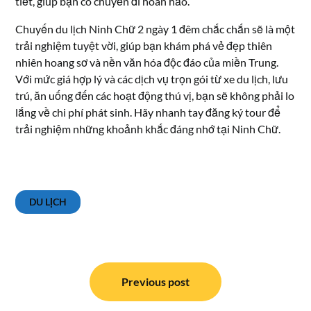
tiết, giúp bạn có chuyến đi hoàn hảo.
Chuyến du lịch Ninh Chữ 2 ngày 1 đêm chắc chắn sẽ là một
trải nghiệm tuyệt vời, giúp bạn khám phá vẻ đẹp thiên
nhiên hoang sơ và nền văn hóa độc đáo của miền Trung.
Với mức giá hợp lý và các dịch vụ trọn gói từ xe du lịch, lưu
trú, ăn uống đến các hoạt động thú vị, bạn sẽ không phải lo
lắng về chi phí phát sinh. Hãy nhanh tay đăng ký tour để
trải nghiệm những khoảnh khắc đáng nhớ tại Ninh Chữ.
DU LỊCH
Điều
hướng
Previous post
bài