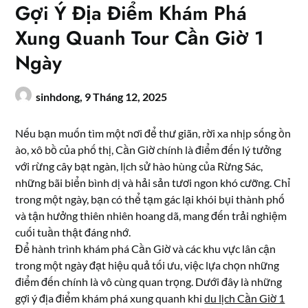
Gợi Ý Địa Điểm Khám Phá
Xung Quanh Tour Cần Giờ 1
Ngày
sinhdong,
9 Tháng 12, 2025
Nếu bạn muốn tìm một nơi để thư giãn, rời xa nhịp sống ồn
ào, xô bồ của phố thị, Cần Giờ chính là điểm đến lý tưởng
với rừng cây bạt ngàn, lịch sử hào hùng của Rừng Sác,
những bãi biển bình dị và hải sản tươi ngon khó cưỡng. Chỉ
trong một ngày, bạn có thể tạm gác lại khói bụi thành phố
và tận hưởng thiên nhiên hoang dã, mang đến trải nghiệm
cuối tuần thật đáng nhớ.
Để hành trình khám phá Cần Giờ và các khu vực lân cận
trong một ngày đạt hiệu quả tối ưu, việc lựa chọn những
điểm đến chính là vô cùng quan trọng. Dưới đây là những
gợi ý địa điểm khám phá xung quanh khi
du lịch Cần Giờ 1