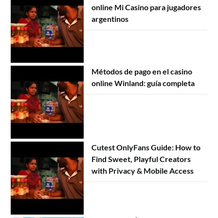
online Mi Casino para jugadores
argentinos
Métodos de pago en el casino
online Winland: guía completa
Cutest OnlyFans Guide: How to
Find Sweet, Playful Creators
with Privacy & Mobile Access