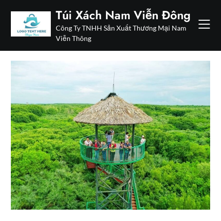
Skip
Túi Xách Nam Viễn Đông
to
Công Ty TNHH Sản Xuất Thương Mại Nam
content
Viễn Thông