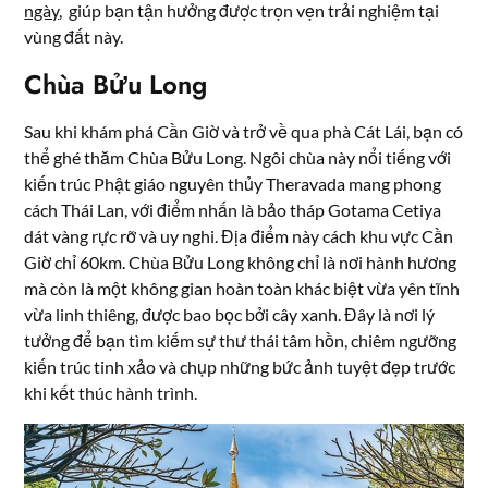
ngày
, giúp bạn tận hưởng được trọn vẹn trải nghiệm tại
vùng đất này.
Chùa Bửu Long
Sau khi khám phá Cần Giờ và trở về qua phà Cát Lái, bạn có
thể ghé thăm Chùa Bửu Long. Ngôi chùa này nổi tiếng với
kiến trúc Phật giáo nguyên thủy Theravada mang phong
cách Thái Lan, với điểm nhấn là bảo tháp Gotama Cetiya
dát vàng rực rỡ và uy nghi. Địa điểm này cách khu vực Cần
Giờ chỉ 60km. Chùa Bửu Long không chỉ là nơi hành hương
mà còn là một không gian hoàn toàn khác biệt vừa yên tĩnh
vừa linh thiêng, được bao bọc bởi cây xanh. Đây là nơi lý
tưởng để bạn tìm kiếm sự thư thái tâm hồn, chiêm ngưỡng
kiến trúc tinh xảo và chụp những bức ảnh tuyệt đẹp trước
khi kết thúc hành trình.