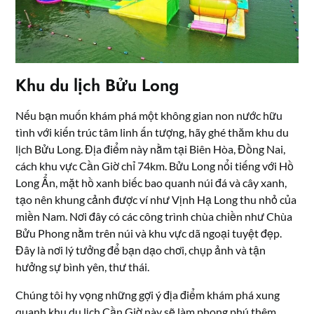
Khu du lịch Bửu Long
Nếu bạn muốn khám phá một không gian non nước hữu
tình với kiến trúc tâm linh ấn tượng, hãy ghé thăm khu du
lịch Bửu Long. Địa điểm này nằm tại Biên Hòa, Đồng Nai,
cách khu vực Cần Giờ chỉ 74km. Bửu Long nổi tiếng với Hồ
Long Ẩn, mặt hồ xanh biếc bao quanh núi đá và cây xanh,
tạo nên khung cảnh được ví như Vịnh Hạ Long thu nhỏ của
miền Nam. Nơi đây có các công trình chùa chiền như Chùa
Bửu Phong nằm trên núi và khu vực dã ngoại tuyệt đẹp.
Đây là nơi lý tưởng để bạn dạo chơi, chụp ảnh và tận
hưởng sự bình yên, thư thái.
Chúng tôi hy vọng những gợi ý địa điểm khám phá xung
quanh
khu du lịch Cần Giờ
này sẽ làm phong phú thêm