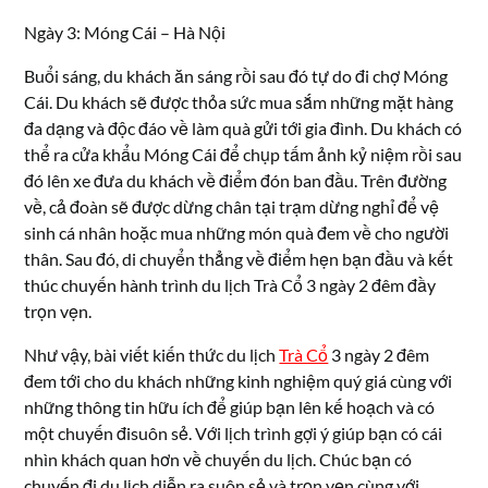
Ngày 3: Móng Cái – Hà Nội
Buổi sáng, du khách ăn sáng rồi sau đó tự do đi chợ Móng
Cái. Du khách sẽ được thỏa sức mua sắm những mặt hàng
đa dạng và độc đáo về làm quà gửi tới gia đình. Du khách có
thể ra cửa khẩu Móng Cái để chụp tấm ảnh kỷ niệm rồi sau
đó lên xe đưa du khách về điểm đón ban đầu. Trên đường
về, cả đoàn sẽ được dừng chân tại trạm dừng nghỉ để vệ
sinh cá nhân hoặc mua những món quà đem về cho người
thân. Sau đó, di chuyển thẳng về điểm hẹn bạn đầu và kết
thúc chuyến hành trình du lịch Trà Cổ 3 ngày 2 đêm đầy
trọn vẹn.
Như vậy, bài viết kiến thức du lịch
Trà Cổ
3 ngày 2 đêm
đem tới cho du khách những kinh nghiệm quý giá cùng với
những thông tin hữu ích để giúp bạn lên kế hoạch và có
một chuyến đisuôn sẻ. Với lịch trình gợi ý giúp bạn có cái
nhìn khách quan hơn về chuyến du lịch. Chúc bạn có
chuyến đi du lịch diễn ra suôn sẻ và trọn vẹn cùng với