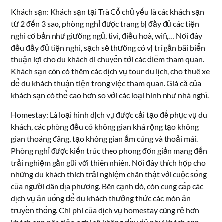
Khách sạn: Khách sạn tại Trà Cổ chủ yếu là các khách sạn
từ 2 đến 3 sao, phòng nghỉ được trang bị đầy đủ các tiện
nghi cơ bản như giường ngủ, tivi, điều hoà, wifi,… Nơi đây
đều đầy đủ tiện nghi, sạch sẽ thường có vị trí gần bãi biển
thuận lợi cho du khách di chuyển tới các điểm tham quan.
Khách sạn còn có thêm các dịch vụ tour du lịch, cho thuê xe
để du khách thuận tiện trong việc tham quan. Giá cả của
khách sạn có thể cao hơn so với các loại hình như nhà nghỉ.
Homestay: Là loại hình dịch vụ được cải tạo để phục vụ du
khách, các phòng đều có không gian khá rộng tạo không
gian thoáng đãng, tạo không gian ấm cúng và thoải mái.
Phòng nghỉ được kiến trúc theo phong đơn giản mang đến
trải nghiệm gần gũi với thiên nhiên. Nơi đây thích hợp cho
những du khách thích trải nghiệm chân thật với cuộc sống
của người dân địa phương. Bên cạnh đó, còn cung cấp các
dịch vụ ăn uống để du khách thưởng thức các món ăn
truyền thống. Chi phí của dịch vụ homestay cũng rẻ hơn
khách sạn nên tiện nghi sẽ không đầy đủ như khách sạn