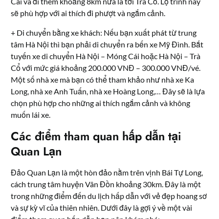
Cái và đi thêm khoảng 8km nữa là tới Trà Cổ. Lộ trình này
sẽ phù hợp với ai thích đi phượt và ngắm cảnh.
+ Di chuyển bằng xe khách: Nếu bạn xuất phát từ trung
tâm Hà Nội thì bạn phải di chuyển ra bến xe Mỹ Đình. Bắt
tuyến xe di chuyển Hà Nội – Móng Cái hoặc Hà Nội – Trà
Cổ với mức giá khoảng 200.000 VNĐ – 300.000 VNĐ/vé.
Một số nhà xe mà bạn có thể tham khảo như nhà xe Ka
Long, nhà xe Anh Tuấn, nhà xe Hoàng Long,… Đây sẽ là lựa
chọn phù hợp cho những ai thích ngắm cảnh và không
muốn lái xe.
Các điểm tham quan hấp dẫn tại
Quan Lạn
Đảo Quan Lạn là một hòn đảo nằm trên vịnh Bái Tự Long,
cách trung tâm huyện Vân Đồn khoảng 30km. Đây là một
trong những điểm đến du lịch hấp dẫn với vẻ đẹp hoang sơ
và sự kỳ vĩ của thiên nhiên. Dưới đây là gợi ý về một vài