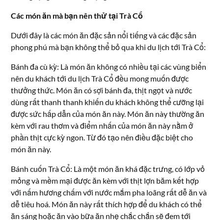
Các món ăn mà bạn nên thử tại Trà Cổ
Dưới đây là các món ăn đặc sản nổi tiếng và các đặc sản
phong phú mà bạn không thể bỏ qua khi du lịch tới Trà Cổ:
Bánh đa cù kỳ: Là món ăn không có nhiều tại các vùng biển
nên du khách tới du lịch Trà Cổ đều mong muốn được
thưởng thức. Món ăn có sợi bánh đa, thịt ngọt và nước
dùng rất thanh thanh khiến du khách không thể cưỡng lại
được sức hấp dẫn của món ăn này. Món ăn này thường ăn
kèm với rau thơm và điểm nhấn của món ăn này nằm ở
phần thịt cực kỳ ngon. Từ đó tạo nên điều đặc biệt cho
món ăn này.
Bánh cuốn Trà Cổ: Là một món ăn khá đặc trưng, có lớp vỏ
mỏng và mềm mại được ăn kèm với thịt lợn băm kết hợp
với nấm hương chấm với nước mắm pha loãng rất dễ ăn và
dễ tiêu hoá. Món ăn này rất thích hợp để du khách có thể
ăn sáng hoặc ăn vào bữa ăn nhẹ chắc chắn sẽ đem tới