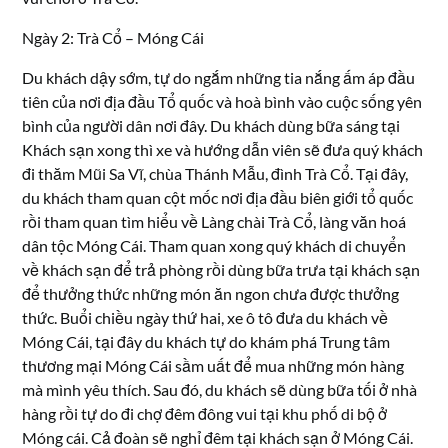
Ngày 2: Trà Cổ – Móng Cái
Du khách dậy sớm, tự do ngắm những tia nắng ấm áp đầu
tiên của nơi địa đầu Tổ quốc và hoà bình vào cuộc sống yên
bình của người dân nơi đây. Du khách dùng bữa sáng tại
Khách sạn xong thì xe và hướng dẫn viên sẽ đưa quý khách
đi thăm Mũi Sa Vĩ, chùa Thánh Mẫu, đình Trà Cổ. Tại đây,
du khách tham quan cột mốc nơi địa đầu biên giới tổ quốc
rồi tham quan tìm hiểu về Làng chài Trà Cổ, làng văn hoá
dân tộc Móng Cái. Tham quan xong quý khách di chuyển
về khách sạn để trả phòng rồi dùng bữa trưa tại khách sạn
để thưởng thức những món ăn ngon chưa được thưởng
thức. Buổi chiều ngày thứ hai, xe ô tô đưa du khách về
Móng Cái, tại đây du khách tự do khám phá Trung tâm
thương mại Móng Cái sầm uất để mua những món hàng
mà mình yêu thích. Sau đó, du khách sẽ dùng bữa tối ở nhà
hàng rồi tự do đi chợ đêm đông vui tại khu phố di bộ ở
Móng cái. Cả đoàn sẽ nghỉ đêm tại khách sạn ở Móng Cái.