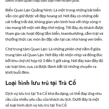
điểm tham quan hấp dẫn bạn nên khám phá:
Biển Quan Lạn Quảng Ninh: Là một trong những bãi biển
vẫn còn giữ được vẻ đẹp hoang sơ. Nơi đây có những dải
cát trắng trải dài, không gian yên bình hoà với nhịp sóng rì
rào mang tới một nét đẹp thơ mộng. Tới đây, du khách được
tham gia các hoạt động tắm biển, teambuilding, cắm trại và
thưởng thức các món ăn đặc sản tại các nhà hàng ven biển.
Chợ trung tâm Quan Lạn: Là những phiên chợ nằm ở giữa
trung tâm xã Quan Lạn. Nơi đây rất nhộn nhịp và đông đúc
bởi khu chợ chỉ họp từ 3 đến 5 giờ sáng. Nơi đây bán đầy đủ
các loại tôm, cua, cá được đánh bắt từ những chuyến ra
khơi buổi đêm.
Loại hình lưu trú tại Trà Cổ
Dịch vụ lưu trú tại Trà Cổ khá đa dạng, có thể đáp ứng nhu
cầu của nhiều yêu cầu của khách du lịch. Dưới đây là một
số loại hình dịch vụ lưu trú tại Trà Cổ: