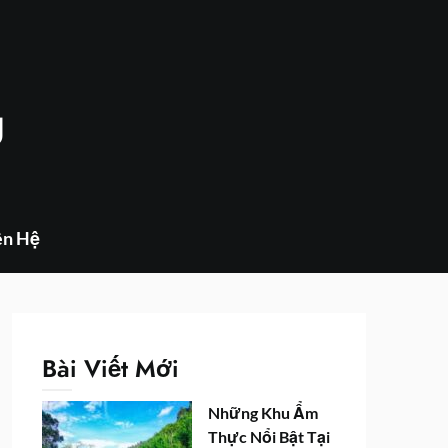
g
ên Hệ
Bài Viết Mới
Những Khu Ẩm
Thực Nổi Bật Tại