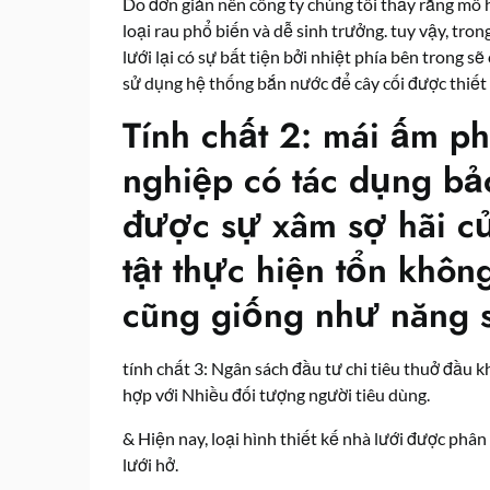
Do đơn giản nên công ty chúng tôi thấy rằng mô 
loại rau phổ biến và dễ sinh trưởng. tuy vậy, trong
lưới lại có sự bất tiện bởi nhiệt phía bên trong 
sử dụng hệ thống bắn nước để cây cối được thiế
Tính chất 2: mái ấm
ph
nghiệp
có tác dụng bả
được sự xâm sợ hãi củ
tật thực hiện tổn khô
cũng giống như năng s
tính chất 3: Ngân sách đầu tư chi tiêu thuở đầu
hợp với Nhiều đối tượng người tiêu dùng.
& Hiện nay, loại hình thiết kế nhà lưới được phân r
lưới hở.