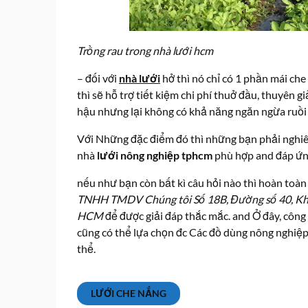
Trồng rau trong nhà lưới hcm
– đối với
nhà lưới
hở thì nó chỉ có 1 phần mái che
thì sẽ hỗ trợ tiết kiệm chi phí thuở đầu, thuyên
hậu nhưng lại không có khả năng ngăn ngừa ruồi
Với Những đặc điểm đó thì những bạn phải nghiên
nhà
lưới nông nghiệp tphcm
phù hợp and đáp ứn
nếu như bạn còn bất kì câu hỏi nào thì hoàn toàn 
TNHH TMDV Chúng tôi Số 18B, Đường số 40, Kh
HCM
để được giải đáp thắc mắc. and Ở đây, công
cũng có thể lựa chọn đc Các đồ dùng nông nghiệp 
thể.
LƯỚI CHE NẮNG