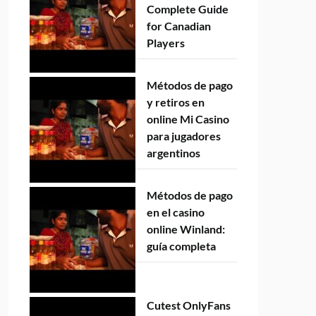
Complete Guide
for Canadian
Players
Métodos de pago
y retiros en
online Mi Casino
para jugadores
argentinos
Métodos de pago
en el casino
online Winland:
guía completa
Cutest OnlyFans