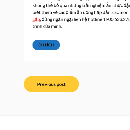
không thể bỏ qua những trải nghiệm ẩm thực đậm
biết thêm về các điểm ăn uống hấp dẫn, các món
Lập
, đừng ngần ngại liên hệ hotline 1900.633.27
trình của mình.
DU LỊCH
Điều
Previous post
hướng
bài
viết