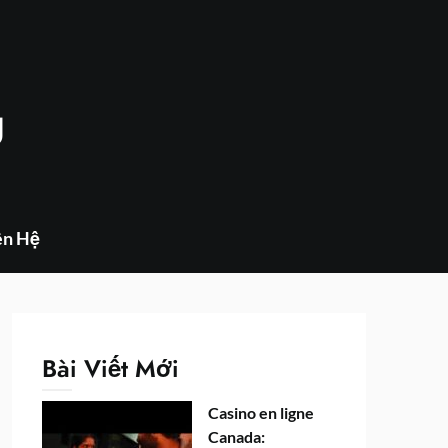
g
ên Hệ
Bài Viết Mới
Casino en ligne
Canada: