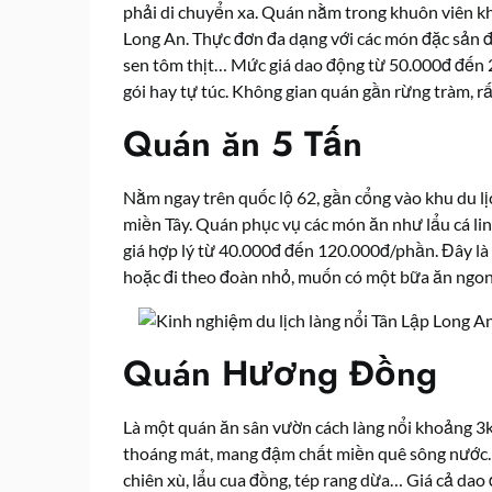
phải di chuyển xa. Quán nằm trong khuôn viên kh
Long An. Thực đơn đa dạng với các món đặc sản đ
sen tôm thịt… Mức giá dao động từ 50.000đ đến 
gói hay tự túc. Không gian quán gần rừng tràm, rấ
Quán ăn 5 Tấn
Nằm ngay trên quốc lộ 62, gần cổng vào khu du lị
miền Tây. Quán phục vụ các món ăn như lẩu cá li
giá hợp lý từ 40.000đ đến 120.000đ/phần. Đây là
hoặc đi theo đoàn nhỏ, muốn có một bữa ăn ngon m
Quán Hương Đồng
Là một quán ăn sân vườn cách làng nổi khoảng 3km,
thoáng mát, mang đậm chất miền quê sông nước.
chiên xù, lẩu cua đồng, tép rang dừa… Giá cả d