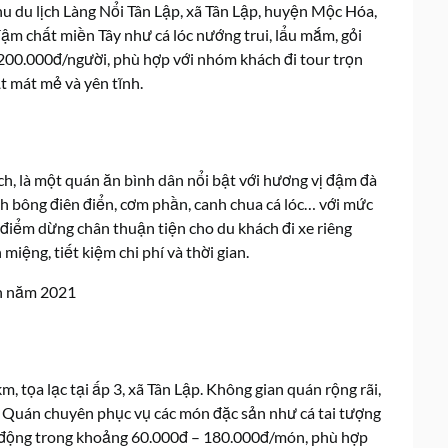
u du lịch Làng Nổi Tân Lập, xã Tân Lập, huyện Mộc Hóa,
ậm chất miền Tây như cá lóc nướng trui, lẩu mắm, gỏi
200.000đ/người, phù hợp với nhóm khách đi tour trọn
t mát mẻ và yên tĩnh.
ch, là một quán ăn bình dân nổi bật với hương vị đậm đà
nh bông điên điển, cơm phần, canh chua cá lóc… với mức
 điểm dừng chân thuận tiện cho du khách đi xe riêng
iệng, tiết kiệm chi phí và thời gian.
 tọa lạc tại ấp 3, xã Tân Lập. Không gian quán rộng rãi,
 Quán chuyên phục vụ các món đặc sản như cá tai tượng
ao động trong khoảng 60.000đ – 180.000đ/món, phù hợp